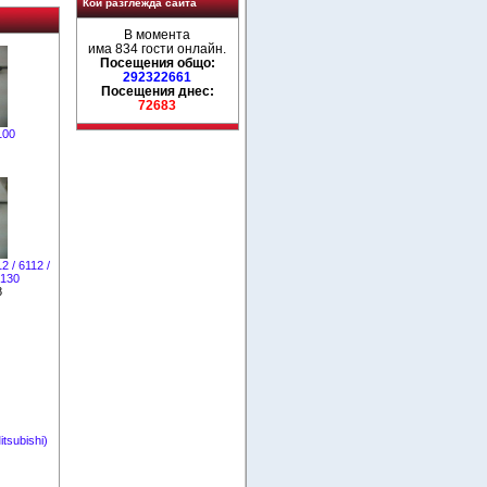
Кой разглежда сайта
В момента
има 834 гости онлайн.
Посещения общо:
292322661
Посещения днес:
72683
100
/ 6112 /
7130
8
tsubishi)