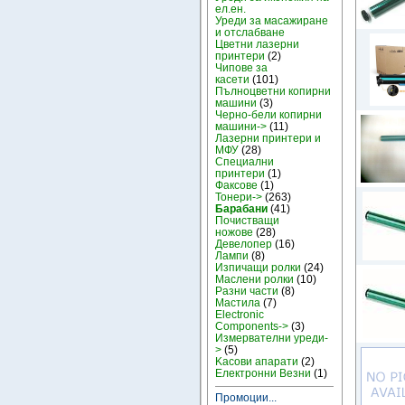
ел.ен.
Уреди за масажиране
и отслабване
Цветни лазерни
принтери
(2)
Чипове за
касети
(101)
Пълноцветни копирни
машини
(3)
Черно-бели копирни
машини->
(11)
Лазерни принтери и
МФУ
(28)
Специални
принтери
(1)
Факсове
(1)
Тонери->
(263)
Барабани
(41)
Почистващи
ножове
(28)
Девелопер
(16)
Лампи
(8)
Изпичащи ролки
(24)
Маслени ролки
(10)
Разни части
(8)
Мастила
(7)
Electronic
Components->
(3)
Измервателни уреди-
>
(5)
Kасови апарати
(2)
Електронни Везни
(1)
Промоции...