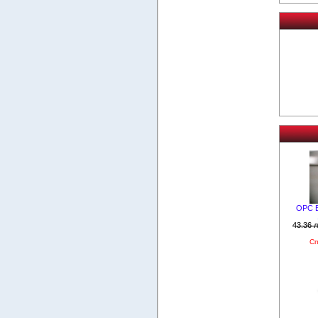
OPC Б
43.36 л
Сп