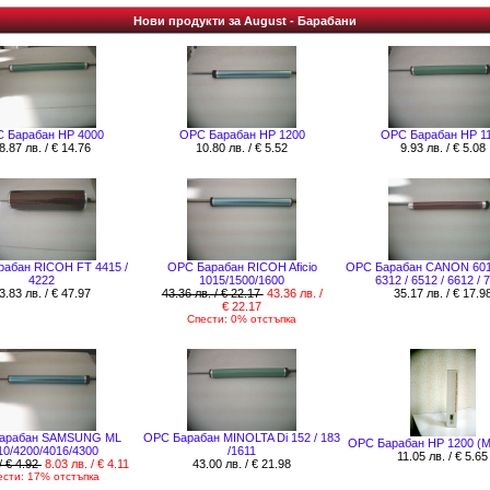
Нови продукти за August - Барабани
 Барабан HP 4000
OPC Барабан HP 1200
OPC Барабан HP 1
8.87 лв. / € 14.76
10.80 лв. / € 5.52
9.93 лв. / € 5.08
абан RICOH FT 4415 /
OPC Барабан RICOH Aficio
OPC Барабан CANON 6012 
4222
1015/1500/1600
6312 / 6512 / 6612 / 
3.83 лв. / € 47.97
43.36 лв. / € 22.17
43.36 лв. /
35.17 лв. / € 17.9
€ 22.17
Спести: 0% отстъпка
арабан SAMSUNG ML
OPC Барабан MINOLTA Di 152 / 183
OPC Барабан HP 1200 (Mi
10/4200/4016/4300
/1611
11.05 лв. / € 5.65
/ € 4.92
8.03 лв. / € 4.11
43.00 лв. / € 21.98
ести: 17% отстъпка