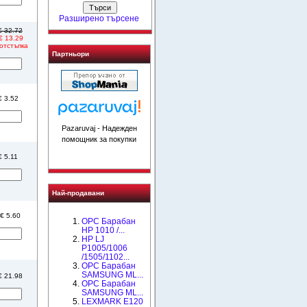
Разширено търсене
 € 32.72
 € 13.29
отстъпка
Партньори
€ 3.52
Pazaruvaj - Надежден
помощник за покупки
€ 5.11
Най-продавани
 € 5.60
OPC Барабан
НР 1010 /...
HP LJ
P1005/1006
/1505/1102...
OPC Барабан
SAMSUNG ML...
 € 21.98
OPC Барабан
SAMSUNG ML...
LEXMARK E120