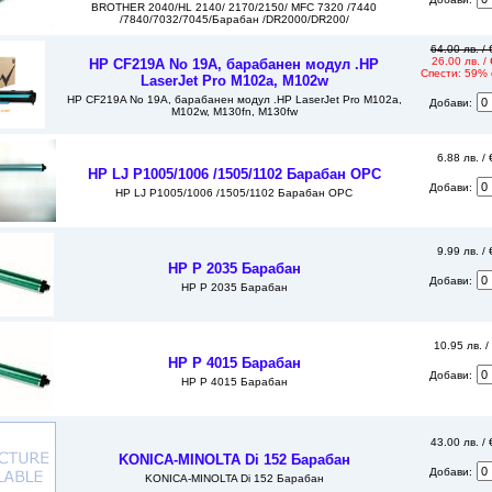
BROTHER 2040/HL 2140/ 2170/2150/ MFC 7320 /7440
/7840/7032/7045/Барабан /DR2000/DR200/
64.00 лв. /
26.00 лв. /
HP CF219A No 19A, барабанен модул .HP
Спести: 59% 
LaserJet Pro M102a, M102w
HP CF219A No 19A, барабанен модул .HP LaserJet Pro M102a,
Добави:
M102w, M130fn, M130fw
6.88 лв. / 
HP LJ P1005/1006 /1505/1102 Барабан OPC
Добави:
HP LJ P1005/1006 /1505/1102 Барабан OPC
9.99 лв. / 
HP P 2035 Барабан
Добави:
HP P 2035 Барабан
10.95 лв. /
HP P 4015 Барабан
Добави:
HP P 4015 Барабан
43.00 лв. /
KONICA-MINOLTA Di 152 Барабан
Добави:
KONICA-MINOLTA Di 152 Барабан