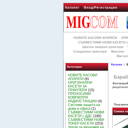
Каталог
|
Вход/Регистрация
НОВИТЕ КАСОВИ АПАРАТИ
ОРИ
СЪВМЕСТИМИ НОВИ КАСЕТИ с
Цветни лазерни принтери
Специални принтери
Факсове
Мастил
Каталог
:: 
Категории
НОВИТЕ КАСОВИ
Бараб
АПАРАТИ
(6)
ОРИГИНАЛНИ
Филтрира
КАСЕТИ ЗА
резултатит
ПРИНТЕРИ
(15)
ПРЕНОСИМИ
КОМПЮТРИ
РАДИОСТАНЦИИ
(4)
Системи защита на
Показване
дома и офиса
(1)
Снимка н
СЪВМЕСТИМИ НОВИ
КАСЕТИ с ДДС
(186)
СЪВМЕСТИМИ НОВИ
ТОНЕР КАСЕТИ
(253)
Уреди за икономия на