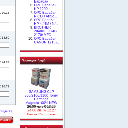
Барабан
OPC Барабан
HP 1200
OPC Барабан
 € 30.16
RICOH Aficio...
OPC Барабан
HP 4 / 4M / 5 /...
BROTHER
2040/HL 2140/
2170/ MFC...
 € 13.80
OPC Барабан
CANON 1215 /...
Промоции [още]
 € 24.24
 € 16.71
SAMSUNG CLP
300/2160/3160 Toner
Cartridge
Magenta100% NEW
26.00 лв. / € 13.29
24.00 лв. / € 12.27
следв. >>]
Спести: 8% отстъпка