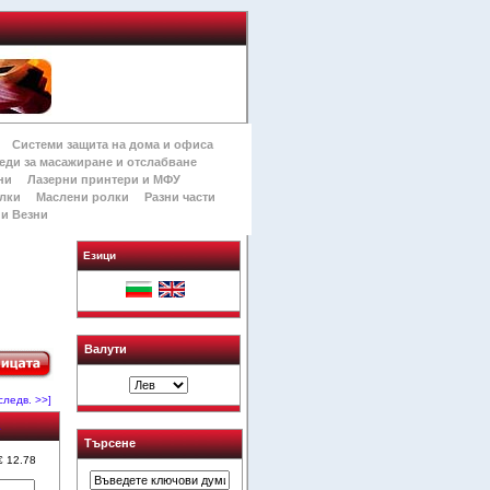
Системи защита на дома и офиса
еди за масажиране и отслабване
ни
Лазерни принтери и МФУ
лки
Маслени ролки
Разни части
и Везни
Езици
Валути
следв. >>]
а
Търсене
 € 12.78