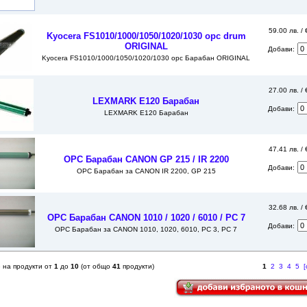
59.00 лв. /
Kyocera FS1010/1000/1050/1020/1030 opc drum
ORIGINAL
Добави:
Kyocera FS1010/1000/1050/1020/1030 opc Барабан ORIGINAL
27.00 лв. /
LEXMARK E120 Барабан
Добави:
LEXMARK E120 Барабан
47.41 лв. /
OPC Барабан CANON GP 215 / IR 2200
Добави:
OPC Барабан за CANON IR 2200, GP 215
32.68 лв. /
OPC Барабан CANON 1010 / 1020 / 6010 / PC 7
Добави:
OPC Барабан за CANON 1010, 1020, 6010, PC 3, PC 7
 на продукти от
1
до
10
(от общо
41
продукти)
1
2
3
4
5
[