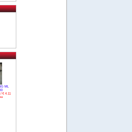
NG ML
00
 / € 4.11
ка