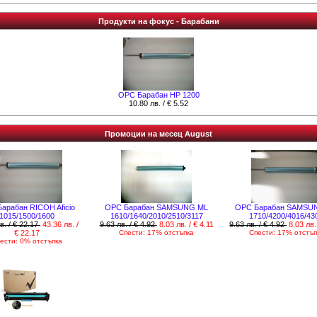
Продукти на фокус - Барабани
OPC Барабан HP 1200
10.80 лв. / € 5.52
Промоции на месец August
арабан RICOH Aficio
OPC Барабан SAMSUNG ML
OPC Барабан SAMSU
1015/1500/1600
1610/1640/2010/2510/3117
1710/4200/4016/43
в. / € 22.17
43.36 лв. /
9.63 лв. / € 4.92
8.03 лв. / € 4.11
9.63 лв. / € 4.92
8.03 лв.
€ 22.17
Спести: 17% отстъпка
Спести: 17% отстъп
ести: 0% отстъпка