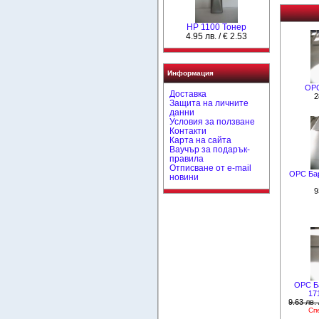
HP 1100 Тонер
4.95 лв. / € 2.53
Информация
OPC
Доставка
2
Защита на личните
данни
Условия за ползване
Контакти
Карта на сайта
Ваучър за подарък-
правила
Отписване от e-mail
OPC Бар
новини
9
OPC Б
17
9.63 лв. 
Сп