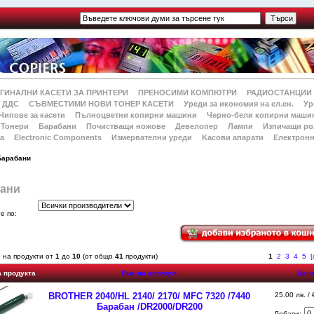
ГИНАЛНИ КАСЕТИ ЗА ПРИНТЕРИ
ПРЕНОСИМИ КОМПЮТРИ
РАДИОСТАНЦИИ
 ДДС
СЪВМЕСТИМИ НОВИ ТОНЕР КАСЕТИ
Уреди за икономия на ел.ен.
Ур
Чипове за касети
Пълноцветни копирни машини
Черно-бели копирни маши
Тонери
Барабани
Почистващи ножове
Девелопер
Лампи
Изпичащи ро
а
Electronic Components
Измервателни уреди
Kасови апарати
Електронн
Барабани
ани
й
е по:
 на продукти от
1
до
10
(от общо
41
продукти)
1
2
3
4
5
[
а продукта
Име на артикул-
Цен
BROTHER 2040/HL 2140/ 2170/ MFC 7320 /7440
25.00 лв. /
Барабан /DR2000/DR200
Добави: