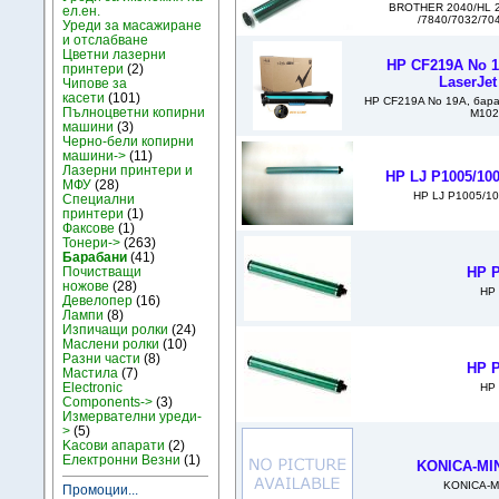
BROTHER 2040/HL 2
ел.ен.
/7840/7032/70
Уреди за масажиране
и отслабване
Цветни лазерни
HP CF219A No 1
принтери
(2)
LaserJe
Чипове за
касети
(101)
HP CF219A No 19A, бара
Пълноцветни копирни
M102
машини
(3)
Черно-бели копирни
машини->
(11)
Лазерни принтери и
HP LJ P1005/10
МФУ
(28)
HP LJ P1005/1
Специални
принтери
(1)
Факсове
(1)
Тонери->
(263)
Барабани
(41)
Почистващи
HP P
ножове
(28)
HP 
Девелопер
(16)
Лампи
(8)
Изпичащи ролки
(24)
Маслени ролки
(10)
Разни части
(8)
HP P
Мастила
(7)
Electronic
HP 
Components->
(3)
Измервателни уреди-
>
(5)
Kасови апарати
(2)
Електронни Везни
(1)
KONICA-MIN
KONICA-M
Промоции...