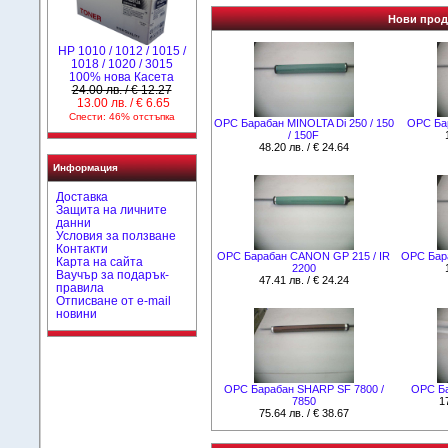
Нови проду
НР 1010 / 1012 / 1015 /
1018 / 1020 / 3015
100% нова Касета
24.00 лв. / € 12.27
13.00 лв. / € 6.65
Спести: 46% отстъпка
OPC Барабан MINOLTA Di 250 / 150
OPC Бар
/ 150F
48.20 лв. / € 24.64
Информация
Доставка
Защита на личните
данни
Условия за ползване
Контакти
OPC Барабан CANON GP 215 / IR
OPC Бар
Карта на сайта
2200
Ваучър за подарък-
47.41 лв. / € 24.24
правила
Отписване от e-mail
новини
OPC Барабан SHARP SF 7800 /
OPC Ба
7850
1
75.64 лв. / € 38.67