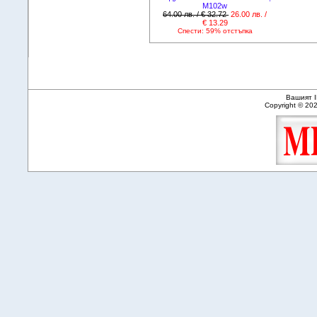
M102w
64.00 лв. / € 32.72
26.00 лв. /
€ 13.29
Спести: 59% отстъпка
Вашият I
Copyright © 20