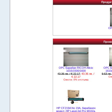
Продукт
OP
Промо
OPC Барабан RICOH Aficio
OPC Б
1015/1500/1600
1610
43.36 лв. / € 22.17
43.36 лв. /
9.63 лв.
€ 22.17
Сп
Спести: 0% отстъпка
HP CF219A No 19A, барабанен
модул .HP LaserJet Pro M102a,