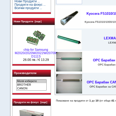
Нови Продукти ...
Продукти на фокус ...
Всички продукти ...
Kyocera FS1010/1
Нови Продукти [още]
Kyocera FS1010/1000/1
LEXMA
LEXM
chip for Samsung
M2020/2020W/2022W/2070W
D111S
26.00 лв. / € 13.29
OPC Барабан 
OPC Барабан 
Производители
OPC Барабан CANO
OPC Барабан за CAN
Показване на продукти от
1
до
10
(от общо
41
п
Продукти на фокус [още]