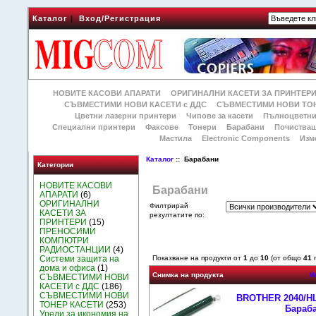
Каталог
|
Вход/Регистрация
НОВИТЕ КАСОВИ АПАРАТИ
ОРИГИНАЛНИ КАСЕТИ ЗА ПРИНТЕР
СЪВМЕСТИМИ НОВИ КАСЕТИ с ДДС
СЪВМЕСТИМИ НОВИ ТОН
Цветни лазерни принтери
Чипове за касети
Пълноцветни
Специални принтери
Факсове
Тонери
Барабани
Почиства
Мастила
Electronic Components
Изм
Каталог
:: Барабани
Категории
НОВИТЕ КАСОВИ
Барабани
АПАРАТИ
(6)
ОРИГИНАЛНИ
Филтрирай
КАСЕТИ ЗА
резултатите по:
ПРИНТЕРИ
(15)
ПРЕНОСИМИ
КОМПЮТРИ
РАДИОСТАНЦИИ
(4)
Системи защита на
Показване на продукти от
1
до
10
(от общо
41
п
дома и офиса
(1)
Снимка на продукта
И
СЪВМЕСТИМИ НОВИ
КАСЕТИ с ДДС
(186)
СЪВМЕСТИМИ НОВИ
BROTHER 2040/HL 
ТОНЕР КАСЕТИ
(253)
Бараба
Уреди за икономия на