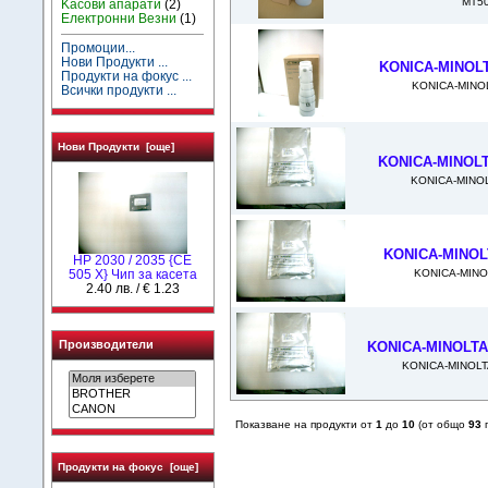
MT50
Kасови апарати
(2)
Електронни Везни
(1)
Промоции...
Нови Продукти ...
KONICA-MINOLTA
Продукти на фокус ...
KONICA-MINOLT
Всички продукти ...
Нови Продукти [още]
KONICA-MINOLT
KONICA-MINOL
KONICA-MINOLT
HP 2030 / 2035 {CE
KONICA-MINO
505 X} Чип за касета
2.40 лв. / € 1.23
Производители
KONICA-MINOLTA
KONICA-MINOLT
Показване на продукти от
1
до
10
(от общо
93
п
Продукти на фокус [още]