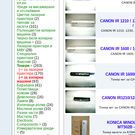
CANON IR
ел.ен.
Уреди за масажиране
и отслабване
Цветни лазерни
принтери
(2)
CANON IR 1210 / 12
Чипове за
/
касети
(101)
Пълноцветни копирни
CANON IR 1210, 1230, 
машини
(3)
Черно-бели копирни
машини->
(11)
Лазерни принтери и
CANON IR 1600 / 1
МФУ
(28)
Специални
CANON IR 1600, 
принтери
(1)
Факсове
(1)
Тонери
->
(263)
|-> за лазерни
принтери
(170)
CANON IR 1600/
|-> за копирни
Tонер кит за C
машини
(93)
Барабани
(41)
Почистващи
ножове
(28)
Девелопер
(16)
CANON IR1210/123
Лампи
(8)
Изпичащи ролки
(24)
Tонер кит за CANON IR
Маслени ролки
(10)
Разни части
(8)
Мастила
(7)
Electronic
KONICA MINOLT
Components->
(3)
MT502B -
Измервателни уреди-
>
(5)
Тонер касета за KONIC