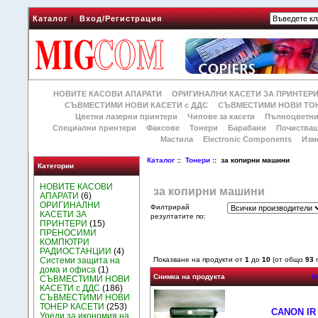
Каталог
|
Вход/Регистрация
НОВИТЕ КАСОВИ АПАРАТИ
ОРИГИНАЛНИ КАСЕТИ ЗА ПРИНТЕР
СЪВМЕСТИМИ НОВИ КАСЕТИ с ДДС
СЪВМЕСТИМИ НОВИ ТОН
Цветни лазерни принтери
Чипове за касети
Пълноцветни
Специални принтери
Факсове
Тонери
Барабани
Почиства
Мастила
Electronic Components
Изм
Каталог
::
Тонери
:: за копирни машини
Категории
НОВИТЕ КАСОВИ
за копирни машини
АПАРАТИ
(6)
ОРИГИНАЛНИ
Филтрирай
КАСЕТИ ЗА
резултатите по:
ПРИНТЕРИ
(15)
ПРЕНОСИМИ
КОМПЮТРИ
РАДИОСТАНЦИИ
(4)
Системи защита на
Показване на продукти от
1
до
10
(от общо
93
п
дома и офиса
(1)
Снимка на продукта
И
СЪВМЕСТИМИ НОВИ
КАСЕТИ с ДДС
(186)
СЪВМЕСТИМИ НОВИ
ТОНЕР КАСЕТИ
(253)
CANON IR 
Уреди за икономия на