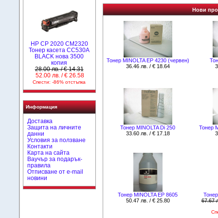
Нови про
HP CP 2020 CM2320
Тонер касета CC530A
BLACK нова 3500
Тонер MINOLTA EP 4230 (червен)
Тон
копия
36.46 лв. / € 18.64
3
28.00 лв. / € 14.31
52.00 лв. / € 26.58
Спести: -86% отстъпка
Информация
Доставка
Защита на личните
Тонер MINOLTA Di 250
Тонер 
данни
33.60 лв. / € 17.18
3
Условия за ползване
Контакти
Карта на сайта
Ваучър за подарък-
правила
Отписване от e-mail
новини
Тонер MINOLTA EP 8605
Тонер
50.47 лв. / € 25.80
67.67 л
Сп