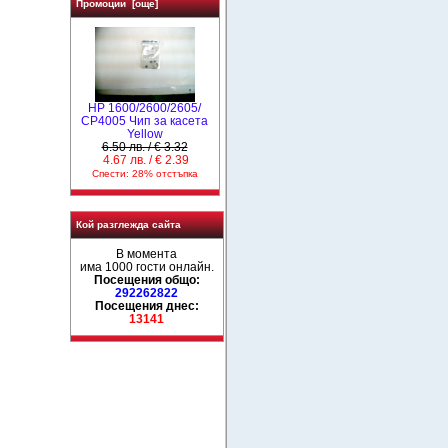
Промоции [още]
HP 1600/2600/2605/
CP4005 Чип за касета
Yellow
6.50 лв. / € 3.32
4.67 лв. / € 2.39
Спести: 28% отстъпка
Кой разглежда сайта
В момента
има 1000 гости онлайн.
Посещения общо:
292262822
Посещения днес:
13141