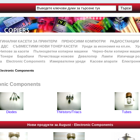
ГИНАЛНИ КАСЕТИ ЗА ПРИНТЕРИ
ПРЕНОСИМИ КОМПЮТРИ
РАДИОСТАНЦИИ
 ДДС
СЪВМЕСТИМИ НОВИ ТОНЕР КАСЕТИ
Уреди за икономия на ел.ен.
Ур
Чипове за касети
Пълноцветни копирни машини
Черно-бели копирни маши
Тонери
Барабани
Почистващи ножове
Девелопер
Лампи
Изпичащи ро
а
Electronic Components
Измервателни уреди
Kасови апарати
Електронн
Electronic Components
ronic Components
Diodes
Thiristors/Triacs
Tubes
Нови продукти за August - Electronic Components