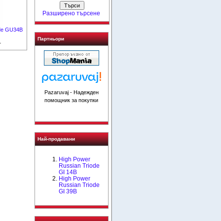
Разширено търсене
ode GU34B
Партньори
1
Pazaruvaj - Надежден
помощник за покупки
Най-продавани
High Power
Russian Triode
GI 14B
High Power
Russian Triode
GI 39B