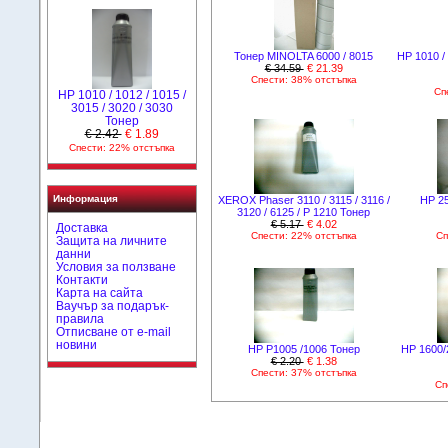
Тонер MINOLTA 6000 / 8015
HP 1010 / 
€ 34.59
€ 21.39
Спести: 38% отстъпка
Сп
HP 1010 / 1012 / 1015 /
3015 / 3020 / 3030
Тонер
€ 2.42
€ 1.89
Спести: 22% отстъпка
Информация
XEROX Phaser 3110 / 3115 / 3116 /
HP 25
3120 / 6125 / P 1210 Тонер
€ 5.17
€ 4.02
Доставка
Спести: 22% отстъпка
Сп
Защита на личните
данни
Условия за ползване
Контакти
Карта на сайта
Ваучър за подарък-
правила
Отписване от e-mail
новини
HP P1005 /1006 Тонер
HP 1600/
€ 2.20
€ 1.38
Спести: 37% отстъпка
Сп