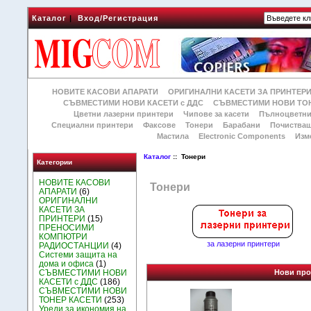
Каталог
|
Вход/Регистрация
НОВИТЕ КАСОВИ АПАРАТИ
ОРИГИНАЛНИ КАСЕТИ ЗА ПРИНТЕР
СЪВМЕСТИМИ НОВИ КАСЕТИ с ДДС
СЪВМЕСТИМИ НОВИ ТОН
Цветни лазерни принтери
Чипове за касети
Пълноцветни
Специални принтери
Факсове
Тонери
Барабани
Почиства
Мастила
Electronic Components
Изм
Каталог
:: Тонери
Категории
НОВИТЕ КАСОВИ
Тонери
АПАРАТИ
(6)
ОРИГИНАЛНИ
КАСЕТИ ЗА
ПРИНТЕРИ
(15)
ПРЕНОСИМИ
КОМПЮТРИ
за лазерни принтери
РАДИОСТАНЦИИ
(4)
Системи защита на
дома и офиса
(1)
СЪВМЕСТИМИ НОВИ
Нови про
КАСЕТИ с ДДС
(186)
СЪВМЕСТИМИ НОВИ
ТОНЕР КАСЕТИ
(253)
Уреди за икономия на