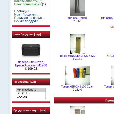
Kасови апарати
(2)
Електронни Везни
(1)
Промоции...
Нови Продукти ...
Продукти на фокус ...
HP 1100 Тонер
HP 1010 / 
Всички продукти ...
€ 2.53
Сп
Нови Продукти [още]
Тонер MINOLTA Di 520 / 620
HР 16
€ 32.51
Лазерен принтер,
Epson Aculaser M1200
€ 109.92
Производители
Тонер XEROX 6100 Cyan
Тонер 
€ 18.40
Промо
Продукти на фокус [още]