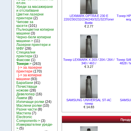
ел.ен.
Уреди за масажиране
и отслабване
Цветни лазерни
LEXMARK OPTRA E 230 E
Tонер HP
принтери
(2)
220/230/232/234/240/321/323Toner
мод
Чипове за
Bottle
касети
(101)
€ 2.77
Пълноцветни копирни
машини
(3)
Черно-бели копирни
машини->
(11)
Лазерни принтери и
МФУ
(28)
Специални
принтери
(1)
Факсове
(1)
Тонер LEXMARK X 203 / 204 / 264 /
Тонер SA
340 / 463 /
4828 / 
Тонери
->
(263)
€ 3.27
|-> за лазерни
принтери
(170)
|-> за копирни
машини
(93)
Барабани
(41)
Почистващи
ножове
(28)
Девелопер
(16)
Лампи
(8)
SAMSUNG UNIVERSAL ST-AC
SAMSU
Изпичащи ролки
(24)
тонер
Маслени ролки
(10)
€ 14.83
Разни части
(8)
Мастила
(7)
Electronic
Продук
Components->
(3)
Измервателни уреди-
>
(5)