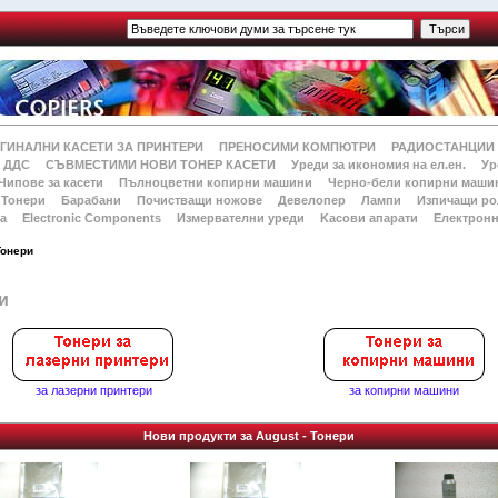
ГИНАЛНИ КАСЕТИ ЗА ПРИНТЕРИ
ПРЕНОСИМИ КОМПЮТРИ
РАДИОСТАНЦИИ
 ДДС
СЪВМЕСТИМИ НОВИ ТОНЕР КАСЕТИ
Уреди за икономия на ел.ен.
Ур
Чипове за касети
Пълноцветни копирни машини
Черно-бели копирни маши
Тонери
Барабани
Почистващи ножове
Девелопер
Лампи
Изпичащи ро
а
Electronic Components
Измервателни уреди
Kасови апарати
Електронн
Тонери
и
за лазерни принтери
за копирни машини
Нови продукти за August - Тонери