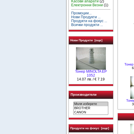
Kасови апарати
(2)
Електронни Везни
(1)
Промоции...
Нови Продукти ...
Продукти на фокус ...
Всички продукти ...
Нови Продукти [още]
Тонер 
6
Тонер MINOLTA EP
1052
14.07 лв. / € 7.19
Производители
Тоне
3
Продукти на фокус [още]