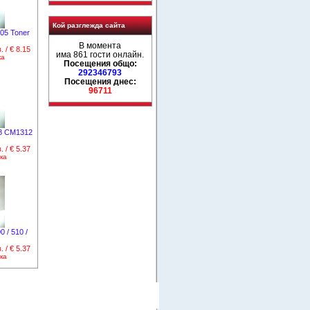
Кой разглежда сайта
05 Toner
В момента
. / € 8.15
има 861 гости онлайн.
ка
Посещения общо:
292346793
Посещения днес:
96711
18 CM1312
. / € 5.37
ка
/ 510 /
. / € 5.37
ка