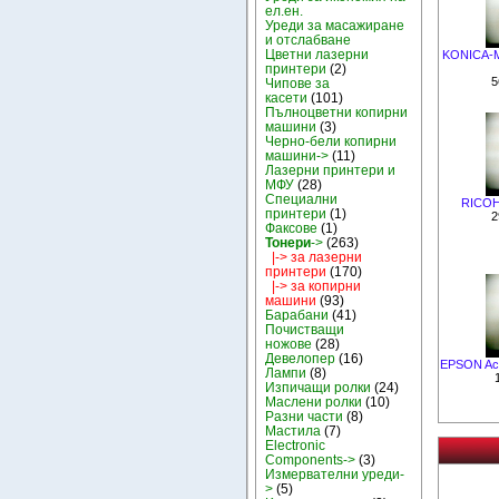
ел.ен.
Уреди за масажиране
и отслабване
Цветни лазерни
KONICA-M
принтери
(2)
5
Чипове за
касети
(101)
Пълноцветни копирни
машини
(3)
Черно-бели копирни
машини->
(11)
Лазерни принтери и
МФУ
(28)
Специални
RICOH 
принтери
(1)
2
Факсове
(1)
Тонери
->
(263)
|-> за лазерни
принтери
(170)
|-> за копирни
машини
(93)
Барабани
(41)
Почистващи
ножове
(28)
Девелопер
(16)
EPSON Act
Лампи
(8)
Изпичащи ролки
(24)
Маслени ролки
(10)
Разни части
(8)
Мастила
(7)
Electronic
Components->
(3)
Измервателни уреди-
>
(5)