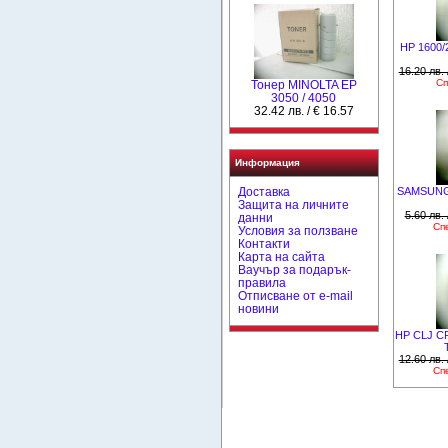
HP 1600/
16.20 лв. 
Сп
Тонер MINOLTA EP
3050 / 4050
32.42 лв. / € 16.57
Информация
Доставка
SAMSUNG 
Защита на личните
5.60 лв. 
данни
Сп
Условия за ползване
Контакти
Карта на сайта
Ваучър за подарък-
правила
Отписване от e-mail
новини
HP CLJ CP
12.60 лв. 
Сп