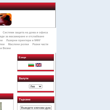
Системи защита на дома и офиса
еди за масажиране и отслабване
ни
Лазерни принтери и МФУ
лки
Маслени ролки
Разни части
и Везни
Езици
Валути
Търсене