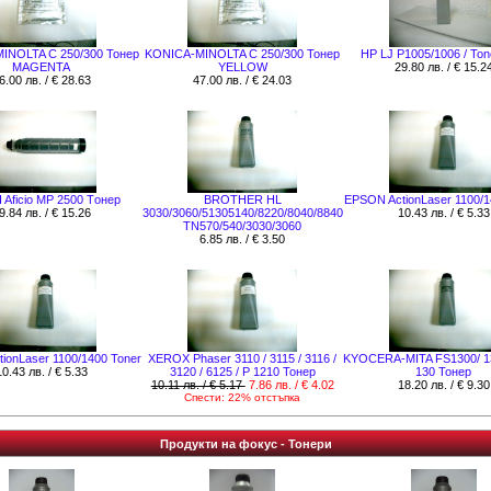
INOLTA C 250/300 Тонер
KONICA-MINOLTA C 250/300 Тонер
HP LJ P1005/1006 / Ton
MAGENTA
YELLOW
29.80 лв. / € 15.2
6.00 лв. / € 28.63
47.00 лв. / € 24.03
Aficio MP 2500 Tонер
BROTHER HL
EPSON ActionLaser 1100/1
9.84 лв. / € 15.26
3030/3060/51305140/8220/8040/8840
10.43 лв. / € 5.33
TN570/540/3030/3060
6.85 лв. / € 3.50
ionLaser 1100/1400 Toner
XEROX Phaser 3110 / 3115 / 3116 /
KYOCERA-MITA FS1300/ 1
10.43 лв. / € 5.33
3120 / 6125 / P 1210 Тонер
130 Тонер
10.11 лв. / € 5.17
7.86 лв. / € 4.02
18.20 лв. / € 9.30
Спести: 22% отстъпка
Продукти на фокус - Тонери