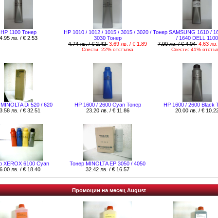
HP 1100 Тонер
HP 1010 / 1012 / 1015 / 3015 / 3020 /
Тонер SAMSUNG 1610 / 16
4.95 лв. / € 2.53
3030 Тонер
/ 1640 DELL 1100
4.74 лв. / € 2.42
3.69 лв. / € 1.89
7.90 лв. / € 4.04
4.63 лв.
Спести: 22% отстъпка
Спести: 41% отстъп
MINOLTA Di 520 / 620
HР 1600 / 2600 Cyan Тонер
HР 1600 / 2600 Black 
3.58 лв. / € 32.51
23.20 лв. / € 11.86
20.00 лв. / € 10.2
р XEROX 6100 Cyan
Тонер MINOLTA EP 3050 / 4050
6.00 лв. / € 18.40
32.42 лв. / € 16.57
Промоции на месец August