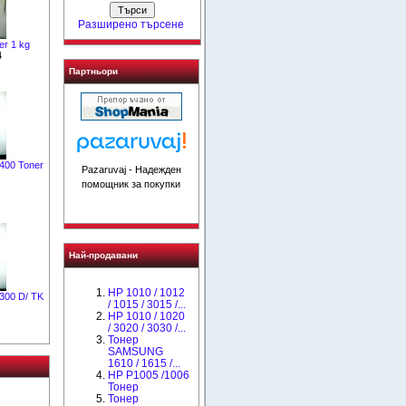
Разширено търсене
er 1 kg
4
Партньори
400 Toner
Pazaruvaj - Надежден
помощник за покупки
Най-продавани
HP 1010 / 1012
300 D/ TK
/ 1015 / 3015 /...
HP 1010 / 1020
/ 3020 / 3030 /...
Тонер
SAMSUNG
1610 / 1615 /...
HP P1005 /1006
Тонер
Тонер