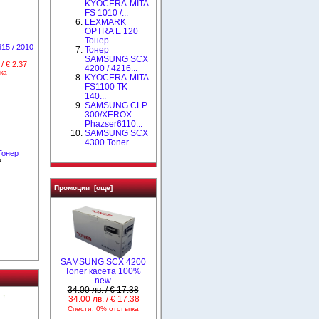
KYOCERA-MITA
FS 1010 /...
LEXMARK
OPTRA E 120
Тонер
15 / 2010
Тонер
SAMSUNG SCX
 / € 2.37
4200 / 4216...
ка
KYOCERA-MITA
FS1100 TK
140...
SAMSUNG CLP
300/XEROX
Phazser6110...
SAMSUNG SCX
4300 Toner
Тонер
2
Промоции [още]
SAMSUNG SCX 4200
Toner касета 100%
new
34.00 лв. / € 17.38
34.00 лв. / € 17.38
Спести: 0% отстъпка