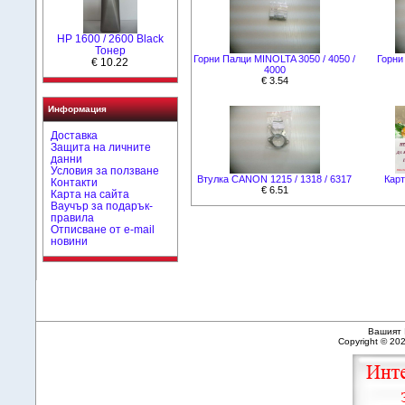
HР 1600 / 2600 Black
Тонер
Горни Палци MINOLTA 3050 / 4050 /
Горни
€ 10.22
4000
€ 3.54
Информация
Доставка
Защита на личните
данни
Условия за ползване
Втулка CANON 1215 / 1318 / 6317
Карт
Контакти
€ 6.51
Карта на сайта
Ваучър за подарък-
правила
Отписване от e-mail
новини
Вашият 
Copyright © 20