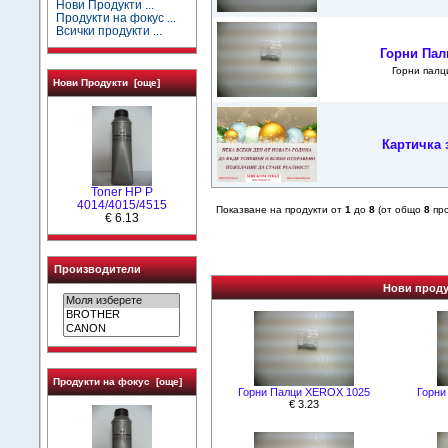
Нови Продукти ...
Продукти на фокус ...
Всички продукти ...
Горни Пал
Горни палц
Нови Продукти [още]
Картичка 
Toner HP P
4014/4015/4515
Показване на продукти от
1
до
8
(от общо
8
про
€ 6.13
Производители
Нови продук
Продукти на фокус [още]
Горни Палци XEROX 1025
Горни
€ 3.23