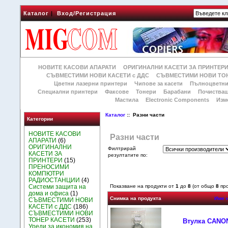
Каталог
|
Вход/Регистрация
НОВИТЕ КАСОВИ АПАРАТИ
ОРИГИНАЛНИ КАСЕТИ ЗА ПРИНТЕР
СЪВМЕСТИМИ НОВИ КАСЕТИ с ДДС
СЪВМЕСТИМИ НОВИ ТОН
Цветни лазерни принтери
Чипове за касети
Пълноцветни
Специални принтери
Факсове
Тонери
Барабани
Почиства
Мастила
Electronic Components
Изм
Каталог
:: Разни части
Категории
НОВИТЕ КАСОВИ
Разни части
АПАРАТИ
(6)
ОРИГИНАЛНИ
Филтрирай
КАСЕТИ ЗА
резултатите по:
ПРИНТЕРИ
(15)
ПРЕНОСИМИ
КОМПЮТРИ
РАДИОСТАНЦИИ
(4)
Системи защита на
Показване на продукти от
1
до
8
(от общо
8
про
дома и офиса
(1)
Снимка на продукта
Име 
СЪВМЕСТИМИ НОВИ
КАСЕТИ с ДДС
(186)
СЪВМЕСТИМИ НОВИ
ТОНЕР КАСЕТИ
(253)
Втулка CANON 
Уреди за икономия на