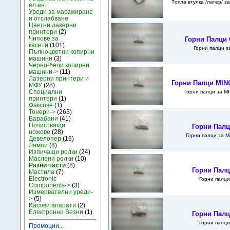
Tопла втулка /лагер/ 
ел.ен.
Уреди за масажиране
и отслабване
Цветни лазерни
принтери
(2)
Чипове за
Горни Палци 
касети
(101)
Горни палци 
Пълноцветни копирни
машини
(3)
Черно-бели копирни
машини->
(11)
Лазерни принтери и
Горни Палци MINO
МФУ
(28)
Специални
Горни палци за M
принтери
(1)
Факсове
(1)
Тонери->
(263)
Барабани
(41)
Почистващи
Горни Палц
ножове
(28)
Горни палци за M
Девелопер
(16)
Лампи
(8)
Изпичащи ролки
(24)
Маслени ролки
(10)
Разни части
(8)
Горни Палц
Мастила
(7)
Electronic
Горни палц
Components->
(3)
Измервателни уреди-
>
(5)
Kасови апарати
(2)
Електронни Везни
(1)
Горни Палц
Горни палц
Промоции...