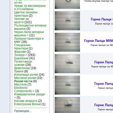
Tопла втулка /лагер/ 
ел.ен.
Уреди за масажиране
и отслабване
Цветни лазерни
принтери
(2)
Чипове за
Горни Палци 
касети
(101)
Горни палци 
Пълноцветни копирни
машини
(3)
Черно-бели копирни
машини->
(11)
Лазерни принтери и
Горни Палци MINO
МФУ
(28)
Специални
Горни палци за M
принтери
(1)
Факсове
(1)
Тонери->
(263)
Барабани
(41)
Почистващи
Горни Палц
ножове
(28)
Горни палци за M
Девелопер
(16)
Лампи
(8)
Изпичащи ролки
(24)
Маслени ролки
(10)
Разни части
(8)
Горни Палц
Мастила
(7)
Electronic
Горни палц
Components->
(3)
Измервателни уреди-
>
(5)
Kасови апарати
(2)
Електронни Везни
(1)
Горни Палц
Горни палц
Промоции...