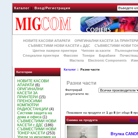
Каталог
|
Вход/Регистрация
НОВИТЕ КАСОВИ АПАРАТИ
ОРИГИНАЛНИ КАСЕТИ ЗА ПРИНТЕР
СЪВМЕСТИМИ НОВИ КАСЕТИ с ДДС
СЪВМЕСТИМИ НОВИ ТОН
Цветни лазерни принтери
Чипове за касети
Пълноцветни
Специални принтери
Факсове
Тонери
Барабани
Почиства
Мастила
Electronic Components
Изм
Каталог
:: Разни части
Категории
НОВИТЕ КАСОВИ
Разни части
АПАРАТИ
(6)
ОРИГИНАЛНИ
Филтрирай
КАСЕТИ ЗА
резултатите по:
ПРИНТЕРИ
(15)
ПРЕНОСИМИ
КОМПЮТРИ
РАДИОСТАНЦИИ
(4)
Системи защита на
Показване на продукти от
1
до
8
(от общо
8
про
дома и офиса
(1)
Снимка на продукта
Име 
СЪВМЕСТИМИ НОВИ
КАСЕТИ с ДДС
(186)
СЪВМЕСТИМИ НОВИ
ТОНЕР КАСЕТИ
(253)
Втулка CANON 
Уреди за икономия на