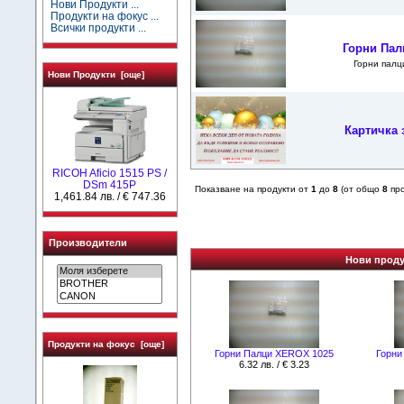
Нови Продукти ...
Продукти на фокус ...
Всички продукти ...
Горни Пал
Горни палц
Нови Продукти [още]
Картичка 
RICOH Aficio 1515 PS /
DSm 415P
Показване на продукти от
1
до
8
(от общо
8
про
1,461.84 лв. / € 747.36
Производители
Нови продук
Продукти на фокус [още]
Горни Палци XEROX 1025
Горни
6.32 лв. / € 3.23