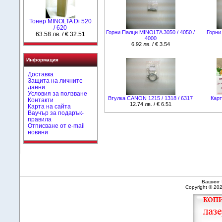
Тонер MINOLTA Di 520
/ 620
Горни Палци MINOLTA 3050 / 4050 /
Горни
63.58 лв. / € 32.51
4000
6.92 лв. / € 3.54
Информация
Доставка
Защита на личните
данни
Условия за ползване
Втулка CANON 1215 / 1318 / 6317
Карт
Контакти
12.74 лв. / € 6.51
Карта на сайта
Ваучър за подарък-
правила
Отписване от e-mail
новини
Вашият 
Copyright © 20