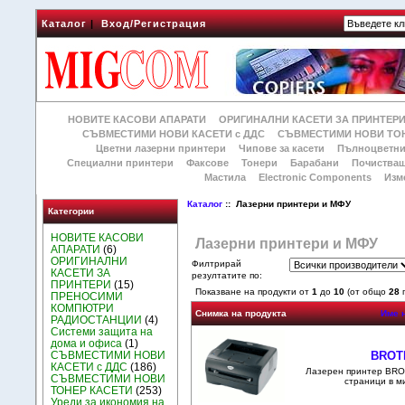
Каталог
|
Вход/Регистрация
НОВИТЕ КАСОВИ АПАРАТИ
ОРИГИНАЛНИ КАСЕТИ ЗА ПРИНТЕР
СЪВМЕСТИМИ НОВИ КАСЕТИ с ДДС
СЪВМЕСТИМИ НОВИ ТОН
Цветни лазерни принтери
Чипове за касети
Пълноцветни
Специални принтери
Факсове
Тонери
Барабани
Почиства
Мастила
Electronic Components
Изм
Каталог
:: Лазерни принтери и МФУ
Категории
НОВИТЕ КАСОВИ
Лазерни принтери и МФУ
АПАРАТИ
(6)
ОРИГИНАЛНИ
Филтрирай
КАСЕТИ ЗА
резултатите по:
ПРИНТЕРИ
(15)
Показване на продукти от
1
до
10
(от общо
28
п
ПРЕНОСИМИ
КОМПЮТРИ
Снимка на продукта
Име 
РАДИОСТАНЦИИ
(4)
Системи защита на
дома и офиса
(1)
BROT
СЪВМЕСТИМИ НОВИ
КАСЕТИ с ДДС
(186)
Лазерен принтер BRO
СЪВМЕСТИМИ НОВИ
страници в м
ТОНЕР КАСЕТИ
(253)
Уреди за икономия на