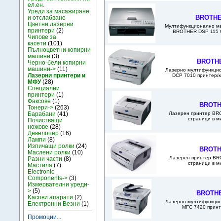
ел.ен.
Уреди за масажиране
BROTHE
и отслабване
Цветни лазерни
Мултифункционално ма
принтери
(2)
BROTHER DSP 115 C 
Чипове за
касети
(101)
Пълноцветни копирни
машини
(3)
BROTHE
Черно-бели копирни
машини->
(11)
Лазерно мултифункци
Лазерни принтери и
DCP 7010 принтер/ко
МФУ
(28)
Специални
принтери
(1)
Факсове
(1)
BROTH
Тонери->
(263)
Лазерен принтер BRO
Барабани
(41)
страници в м
Почистващи
ножове
(28)
Девелопер
(16)
Лампи
(8)
Изпичащи ролки
(24)
BROTH
Маслени ролки
(10)
Лазерен принтер BR
Разни части
(8)
страници в м
Мастила
(7)
Electronic
Components->
(3)
Измервателни уреди-
>
(5)
BROTHE
Kасови апарати
(2)
Лазерно мултифункци
Електронни Везни
(1)
MFC 7420 принт
Промоции...