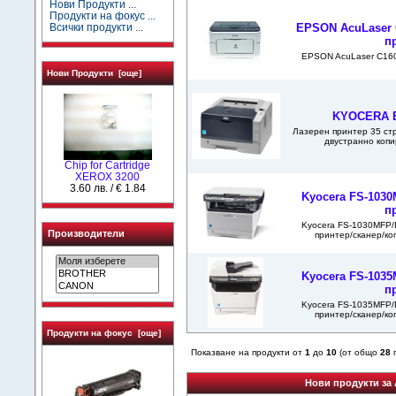
Нови Продукти ...
Продукти на фокус ...
EPSON AcuLaser 
Всички продукти ...
п
EPSON AcuLaser C160
Нови Продукти [още]
KYOCERA 
Лазерен принтер 35 стр
двустранно копи
Chip for Cartridge
XEROX 3200
3.60 лв. / € 1.84
Kyocera FS-103
п
Kyocera FS-1030MFP/
Производители
принтер/сканер/коп
Kyocera FS-103
п
Kyocera FS-1035MFP/
принтер/сканер/коп
Продукти на фокус [още]
Показване на продукти от
1
до
10
(от общо
28
п
Нови продукти за 