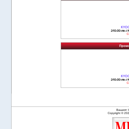
KYOC
240.00 лв. /
С
Промо
KYOC
240.00 лв. /
С
Вашият I
Copyright © 20