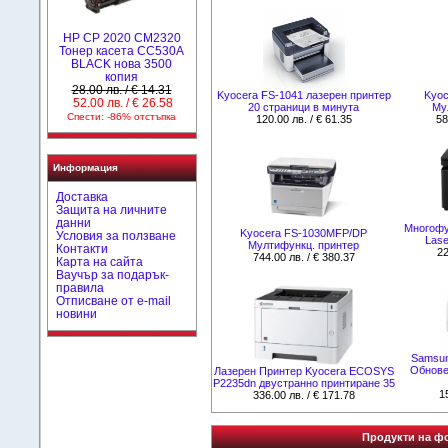
HP CP 2020 CM2320
Тонер касета CC530A
BLACK нова 3500
копия
28.00 лв. / € 14.31
Kyocera FS-1041 лазерен принтер
Kyoc
52.00 лв. / € 26.58
20 страници в минута
Му
Спести: -86% отстъпка
120.00 лв. / € 61.35
58
Информация
Доставка
Защита на личните
данни
Многофу
Kyocera FS-1030MFP/DP
Условия за ползване
Lase
Мултифункц. принтер
Контакти
22
744.00 лв. / € 380.37
Карта на сайта
Ваучър за подарък-
правила
Отписване от e-mail
новини
Samsun
Обнове
Лазерен Принтер Kyocera ECOSYS
P2235dn двустранно принтиране 35
1
336.00 лв. / € 171.78
Продукти на фо