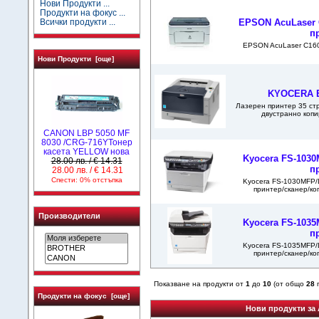
Нови Продукти ...
Продукти на фокус ...
EPSON AcuLaser 
Всички продукти ...
п
EPSON AcuLaser C160
Нови Продукти [още]
KYOCERA 
Лазерен принтер 35 стр
двустранно копи
CANON LBP 5050 MF
8030 /CRG-716YТонер
касета YELLOW нова
Kyocera FS-103
28.00 лв. / € 14.31
п
28.00 лв. / € 14.31
Спести: 0% отстъпка
Kyocera FS-1030MFP/
принтер/сканер/коп
Производители
Kyocera FS-103
п
Kyocera FS-1035MFP/
принтер/сканер/коп
Показване на продукти от
1
до
10
(от общо
28
п
Продукти на фокус [още]
Нови продукти за 