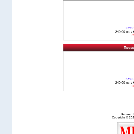
KYOC
240.00 лв. /
С
Промо
KYOC
240.00 лв. /
С
Вашият I
Copyright © 20