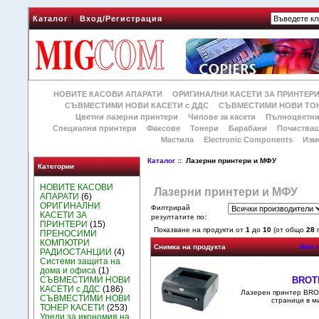
Каталог
|
Вход/Регистрация
НОВИТЕ КАСОВИ АПАРАТИ
ОРИГИНАЛНИ КАСЕТИ ЗА ПРИНТЕР
СЪВМЕСТИМИ НОВИ КАСЕТИ с ДДС
СЪВМЕСТИМИ НОВИ ТОН
Цветни лазерни принтери
Чипове за касети
Пълноцветни
Специални принтери
Факсове
Тонери
Барабани
Почиства
Мастила
Electronic Components
Изм
Каталог
:: Лазерни принтери и МФУ
Категории
НОВИТЕ КАСОВИ
Лазерни принтери и МФУ
АПАРАТИ
(6)
ОРИГИНАЛНИ
Филтрирай
КАСЕТИ ЗА
резултатите по:
ПРИНТЕРИ
(15)
Показване на продукти от
1
до
10
(от общо
28
п
ПРЕНОСИМИ
КОМПЮТРИ
Снимка на продукта
Име 
РАДИОСТАНЦИИ
(4)
Системи защита на
дома и офиса
(1)
BROT
СЪВМЕСТИМИ НОВИ
КАСЕТИ с ДДС
(186)
Лазерен принтер BRO
СЪВМЕСТИМИ НОВИ
страници в м
ТОНЕР КАСЕТИ
(253)
Уреди за икономия на