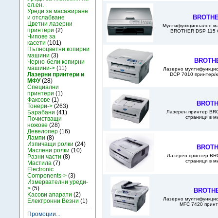
ел.ен.
Уреди за масажиране
BROTHE
и отслабване
Цветни лазерни
Мултифункционално ма
принтери
(2)
BROTHER DSP 115 C 
Чипове за
касети
(101)
Пълноцветни копирни
машини
(3)
BROTHE
Черно-бели копирни
машини->
(11)
Лазерно мултифункци
Лазерни принтери и
DCP 7010 принтер/ко
МФУ
(28)
Специални
принтери
(1)
Факсове
(1)
BROTH
Тонери->
(263)
Лазерен принтер BRO
Барабани
(41)
страници в м
Почистващи
ножове
(28)
Девелопер
(16)
Лампи
(8)
Изпичащи ролки
(24)
BROTH
Маслени ролки
(10)
Лазерен принтер BR
Разни части
(8)
страници в м
Мастила
(7)
Electronic
Components->
(3)
Измервателни уреди-
>
(5)
BROTHE
Kасови апарати
(2)
Лазерно мултифункци
Електронни Везни
(1)
MFC 7420 принт
Промоции...