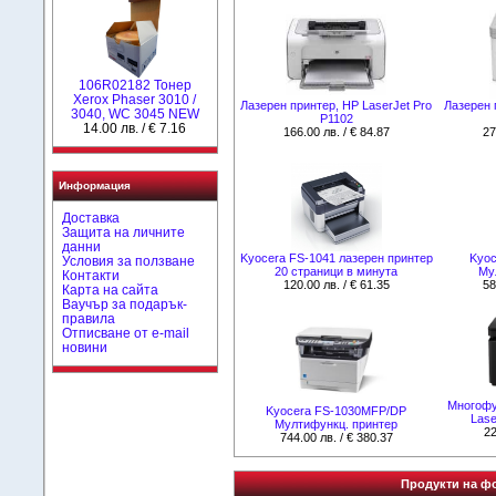
106R02182 Тонер
Xerox Phaser 3010 /
Лазерен принтер, HP LaserJet Pro
Лазерен 
3040, WC 3045 NEW
P1102
14.00 лв. / € 7.16
166.00 лв. / € 84.87
27
Информация
Доставка
Защита на личните
данни
Kyocera FS-1041 лазерен принтер
Kyoc
Условия за ползване
20 страници в минута
Му
Контакти
120.00 лв. / € 61.35
58
Карта на сайта
Ваучър за подарък-
правила
Отписване от e-mail
новини
Многофу
Kyocera FS-1030MFP/DP
Lase
Мултифункц. принтер
22
744.00 лв. / € 380.37
Продукти на фо