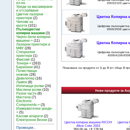
ел.ен.
2003/2103 цветн
Уреди за масажиране
и отслабване
Цветни лазерни
Цветна Копирна м
принтери
(2)
Чипове за
касети
(101)
Цифрова пълноцветна к
Пълноцветни
3006/3506 цветн
копирни машини
(3)
Черно-бели копирни
машини->
(11)
Цветна Копирна м
Лазерни принтери и
МФУ
(28)
Специални
Цифрова пълноцветна к
4006/4106/4506 
принтери
(1)
Факсове
(1)
Тонери->
(263)
Барабани
(41)
Показване на продукти от
1
до
3
(от общо
3
про
Почистващи
ножове
(28)
Девелопер
(16)
Лампи
(8)
Изпичащи ролки
(24)
Маслени ролки
(10)
Нови продукти за Au
Разни части
(8)
Мастила
(7)
Electronic
Components->
(3)
Измервателни уреди-
>
(5)
Kасови апарати
(2)
Електронни Везни
(1)
Цветна копирна машина RICOH
Цветна 
Aficio Color 2003
Промоции...
350.00 лв. / € 178.94
65