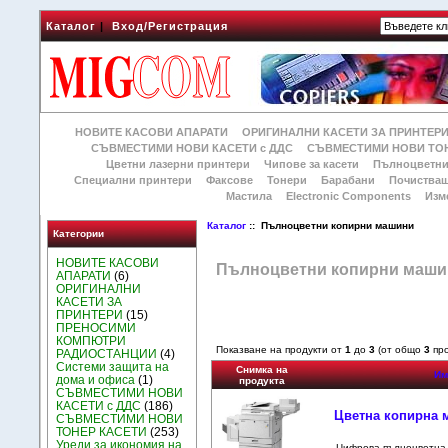
Каталог
|
Вход/Регистрация
НОВИТЕ КАСОВИ АПАРАТИ
ОРИГИНАЛНИ КАСЕТИ ЗА ПРИНТЕР
СЪВМЕСТИМИ НОВИ КАСЕТИ с ДДС
СЪВМЕСТИМИ НОВИ ТОН
Цветни лазерни принтери
Чипове за касети
Пълноцветни
Специални принтери
Факсове
Тонери
Барабани
Почиства
Мастила
Electronic Components
Изм
Каталог
:: Пълноцветни копирни машини
Категории
НОВИТЕ КАСОВИ
Пълноцветни копирни маши
АПАРАТИ
(6)
ОРИГИНАЛНИ
КАСЕТИ ЗА
ПРИНТЕРИ
(15)
ПРЕНОСИМИ
КОМПЮТРИ
Показване на продукти от
1
до
3
(от общо
3
про
РАДИОСТАНЦИИ
(4)
Системи защита на
Снимка на
Им
дома и офиса
(1)
продукта
СЪВМЕСТИМИ НОВИ
КАСЕТИ с ДДС
(186)
Цветна копирна м
СЪВМЕСТИМИ НОВИ
ТОНЕР КАСЕТИ
(253)
Уреди за икономия на
Цифрова пълноцветна к