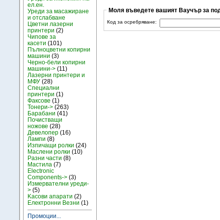
ел.ен.
Моля въведете вашият Ваучър за под
Уреди за масажиране
и отслабване
Код за осребряване:
Цветни лазерни
принтери
(2)
Чипове за
касети
(101)
Пълноцветни копирни
машини
(3)
Черно-бели копирни
машини->
(11)
Лазерни принтери и
МФУ
(28)
Специални
принтери
(1)
Факсове
(1)
Тонери->
(263)
Барабани
(41)
Почистващи
ножове
(28)
Девелопер
(16)
Лампи
(8)
Изпичащи ролки
(24)
Маслени ролки
(10)
Разни части
(8)
Мастила
(7)
Electronic
Components->
(3)
Измервателни уреди-
>
(5)
Kасови апарати
(2)
Електронни Везни
(1)
Промоции...