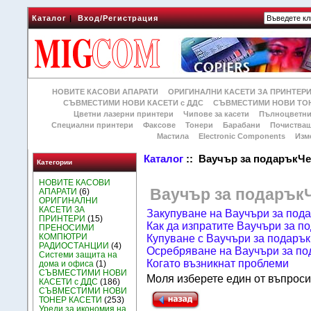
Каталог
|
Вход/Регистрация
НОВИТЕ КАСОВИ АПАРАТИ
ОРИГИНАЛНИ КАСЕТИ ЗА ПРИНТЕР
СЪВМЕСТИМИ НОВИ КАСЕТИ с ДДС
СЪВМЕСТИМИ НОВИ ТОН
Цветни лазерни принтери
Чипове за касети
Пълноцветни
Специални принтери
Факсове
Тонери
Барабани
Почиства
Мастила
Electronic Components
Изм
Каталог
:: Ваучър за подаръкЧе
Категории
НОВИТЕ КАСОВИ
Ваучър за подарък
АПАРАТИ
(6)
ОРИГИНАЛНИ
КАСЕТИ ЗА
Закупуване на Ваучъри за под
ПРИНТЕРИ
(15)
Как да изпратите Ваучъри за п
ПРЕНОСИМИ
КОМПЮТРИ
Купуване с Ваучъри за подарък
РАДИОСТАНЦИИ
(4)
Осребряване на Ваучъри за по
Системи защита на
Когато възникнат проблеми
дома и офиса
(1)
СЪВМЕСТИМИ НОВИ
Моля изберете един от въпроси
КАСЕТИ с ДДС
(186)
СЪВМЕСТИМИ НОВИ
ТОНЕР КАСЕТИ
(253)
Уреди за икономия на