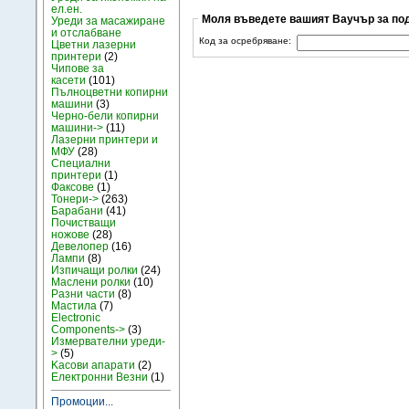
ел.ен.
Моля въведете вашият Ваучър за под
Уреди за масажиране
и отслабване
Код за осребряване:
Цветни лазерни
принтери
(2)
Чипове за
касети
(101)
Пълноцветни копирни
машини
(3)
Черно-бели копирни
машини->
(11)
Лазерни принтери и
МФУ
(28)
Специални
принтери
(1)
Факсове
(1)
Тонери->
(263)
Барабани
(41)
Почистващи
ножове
(28)
Девелопер
(16)
Лампи
(8)
Изпичащи ролки
(24)
Маслени ролки
(10)
Разни части
(8)
Мастила
(7)
Electronic
Components->
(3)
Измервателни уреди-
>
(5)
Kасови апарати
(2)
Електронни Везни
(1)
Промоции...