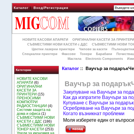
Каталог
|
Вход/Регистрация
НОВИТЕ КАСОВИ АПАРАТИ
ОРИГИНАЛНИ КАСЕТИ ЗА ПРИНТЕР
СЪВМЕСТИМИ НОВИ КАСЕТИ с ДДС
СЪВМЕСТИМИ НОВИ ТОН
Цветни лазерни принтери
Чипове за касети
Пълноцветни
Специални принтери
Факсове
Тонери
Барабани
Почиства
Мастила
Electronic Components
Изм
Каталог
:: Ваучър за подаръкЧе
Категории
НОВИТЕ КАСОВИ
Ваучър за подарък
АПАРАТИ
(6)
ОРИГИНАЛНИ
КАСЕТИ ЗА
Закупуване на Ваучъри за под
ПРИНТЕРИ
(15)
Как да изпратите Ваучъри за п
ПРЕНОСИМИ
КОМПЮТРИ
Купуване с Ваучъри за подарък
РАДИОСТАНЦИИ
(4)
Осребряване на Ваучъри за по
Системи защита на
Когато възникнат проблеми
дома и офиса
(1)
СЪВМЕСТИМИ НОВИ
Моля изберете един от въпроси
КАСЕТИ с ДДС
(186)
СЪВМЕСТИМИ НОВИ
ТОНЕР КАСЕТИ
(253)
Уреди за икономия на