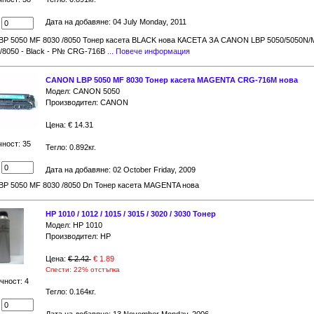
Дата на добавяне: 04 July Monday, 2011
:
P 5050 MF 8030 /8050 Тонер касета BLACK нова КАСЕТА ЗА CANON LBP 5050/5050N/
/8050 - Black - P№ CRG-716B
... Повече информация
CANON LBP 5050 MF 8030 Тонер касета MAGENTA CRG-716M нова
Модел: CANON 5050
Производител: CANON
Цена: € 14.31
чност: 35
Тегло: 0.892кг.
:
Дата на добавяне: 02 October Friday, 2009
P 5050 MF 8030 /8050 Dn Тонер касета MAGENTA нова
HP 1010 / 1012 / 1015 / 3015 / 3020 / 3030 Тонер
Модел: HP 1010
Производител: HP
Цена:
€ 2.42
€ 1.89
Спести: 22% отстъпка
чност: 4
Тегло: 0.164кг.
: