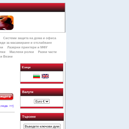
Системи защита на дома и офиса
еди за масажиране и отслабване
ни
Лазерни принтери и МФУ
лки
Маслени ролки
Разни части
и Везни
Езици
Валути
следв. >>]
Търсене