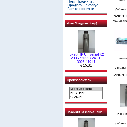
Нови Продукти ...
Продукти на фокус ...
Всички продукти ...
Добави
CANON LB
8030/8040
Нови Продукти [още]
Тонер HP Universal K2
2035 / 2055 / 2410 /
В нали
3005 / 4014
€ 15.31
Добави
CANON LB
Производители
Продукти на фокус [още]
В нали
Добави