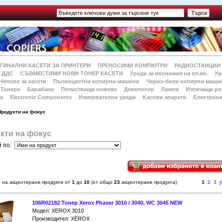
ГИНАЛНИ КАСЕТИ ЗА ПРИНТЕРИ
ПРЕНОСИМИ КОМПЮТРИ
РАДИОСТАНЦИИ
 ДДС
СЪВМЕСТИМИ НОВИ ТОНЕР КАСЕТИ
Уреди за икономия на ел.ен.
Ур
Чипове за касети
Пълноцветни копирни машини
Черно-бели копирни маши
Тонери
Барабани
Почистващи ножове
Девелопер
Лампи
Изпичащи ро
а
Electronic Components
Измервателни уреди
Kасови апарати
Електронн
Продукти на фокус
кти на фокус
 по:
 на акцентирани продукти от
1
до
10
(от общо
23
акцентирани продукта)
1
2
3
[
106R02182 Тонер Xerox Phaser 3010 / 3040, WC 3045 NEW
Модел: XEROX 3010
Производител: XEROX