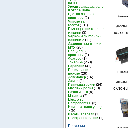
ел.ен.
Уреди за масажиране
и отслабване
Цветни лазерни
В налич
принтери
(2)
Чипове за
касети
(101)
Добави
Пълноцветни копирни
машини
(3)
106R02182
Черно-бели копирни
машини->
(11)
Лазерни принтери и
МФУ
(28)
Специални
принтери
(1)
Факсове
(1)
Тонери->
(263)
Барабани
(41)
Почистващи
В нали
ножове
(28)
Девелопер
(16)
Лампи
(8)
Добави
Изпичащи ролки
(24)
Маслени ролки
(10)
CANON LB
Разни части
(8)
Мастила
(7)
Electronic
Components->
(3)
Измервателни уреди-
>
(5)
Kасови апарати
(2)
Електронни Везни
(1)
Промоции...
В нали