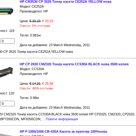
HP CM3530 CP 3525 Тонер касета CE252A YELLOW нова
Модел: CE252A
Производител: HP
Цена:
€ 33.23
€ 33.23
Спести: 0% отстъпка
ност: 119
Тегло: 0.981кг.
:
Дата на добавяне: 23 March Wednesday, 2011
0 CP 3525 Тонер касета CE252A YELLOW нова
HP CP 2020 CM2320 Тонер касета CC530A BLACK нова 3500 копия
Модел: CC530A
Производител: HP
Цена:
€ 14.31
€ 26.58
Спести: -86% отстъпка
ност: 120
Тегло: 0.98кг.
:
Дата на добавяне: 23 March Wednesday, 2011
20 CM2320 Тонер касета CC530A BLACK нова 3500 копия HP CP2025, CM2320, CP2020,
LBP7200CDN, MF8350CDN,
... Повече информация
HP P 1005/1006 CB-435A Касета за принтер 100%нова