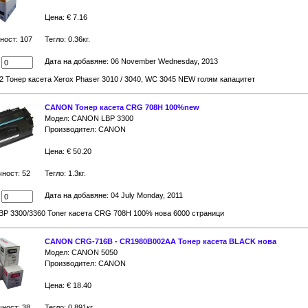
Цена: € 7.16
ност: 107
Тегло: 0.36кг.
Дата на добавяне: 06 November Wednesday, 2013
:
 Тонер касета Xerox Phaser 3010 / 3040, WC 3045 NEW голям капацитет
CANON Тонер касета CRG 708H 100%new
Модел: CANON LBP 3300
Производител: CANON
Цена: € 50.20
чност: 52
Тегло: 1.3кг.
Дата на добавяне: 04 July Monday, 2011
:
P 3300/3360 Toner касета CRG 708H 100% нова 6000 страници
CANON CRG-716B - CR1980B002AA Тонер касета BLACK нова
Модел: CANON 5050
Производител: CANON
Цена: € 18.40
чност: 38
Тегло: 0.891кг.