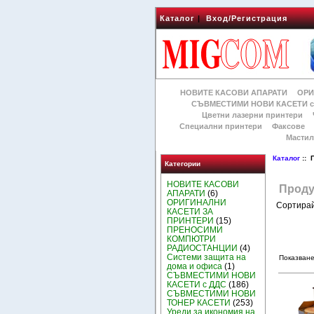
Каталог
|
Вход/Регистрация
НОВИТЕ КАСОВИ АПАРАТИ
ОРИ
СЪВМЕСТИМИ НОВИ КАСЕТИ с
Цветни лазерни принтери
Специални принтери
Факсове
Мастил
Каталог
:: 
Категории
НОВИТЕ КАСОВИ
Проду
АПАРАТИ
(6)
ОРИГИНАЛНИ
Сортирай
КАСЕТИ ЗА
ПРИНТЕРИ
(15)
ПРЕНОСИМИ
КОМПЮТРИ
РАДИОСТАНЦИИ
(4)
Системи защита на
Показване
дома и офиса
(1)
СЪВМЕСТИМИ НОВИ
КАСЕТИ с ДДС
(186)
СЪВМЕСТИМИ НОВИ
ТОНЕР КАСЕТИ
(253)
Уреди за икономия на