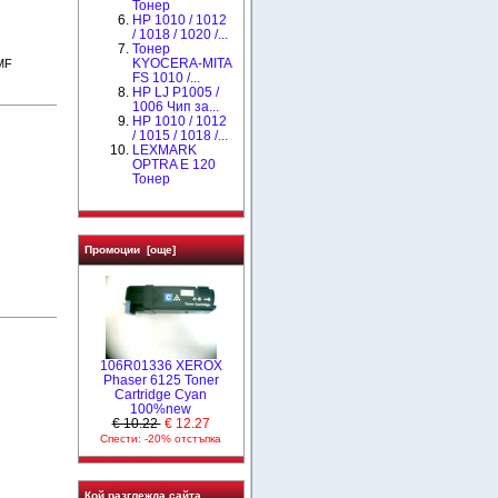
Тонер
HP 1010 / 1012
/ 1018 / 1020 /...
Тонер
KYOCERA-MITA
MF
FS 1010 /...
HP LJ P1005 /
1006 Чип за...
НР 1010 / 1012
/ 1015 / 1018 /...
LEXMARK
OPTRA E 120
Тонер
Промоции [още]
106R01336 XEROX
Phaser 6125 Toner
Cartridge Cyan
100%new
€ 10.22
€ 12.27
Спести: -20% отстъпка
Кой разглежда сайта