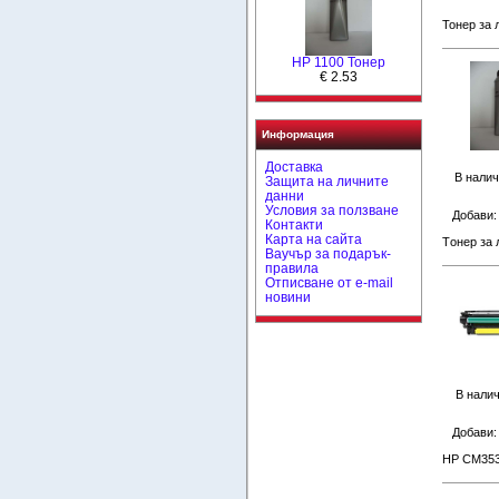
Тонер за 
HP 1100 Тонер
€ 2.53
Информация
Доставка
В налич
Защита на личните
данни
Условия за ползване
Добави
Контакти
Карта на сайта
Tонер за 
Ваучър за подарък-
правила
Отписване от e-mail
новини
В налич
Добави
HP CM353