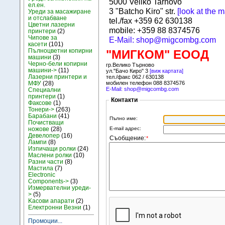
5000 Veliko Tarnovo
ел.ен.
3 "Batcho Kiro" str.
[look at the 
Уреди за масажиране
и отслабване
tel./fax +359 62 630138
Цветни лазерни
mobile: +359 88 8374576
принтери
(2)
Чипове за
E-Mail: shop@migcombg.com
касети
(101)
Пълноцветни копирни
"МИГКОМ" ЕООД
машини
(3)
Черно-бели копирни
гр.Велико Търново
машини->
(11)
ул."Бачо Киро" 3
[виж картата]
Лазерни принтери и
тел./факс 062 / 630138
МФУ
(28)
мобилен телефон 088 8374576
E-Mail: shop@migcombg.com
Специални
принтери
(1)
Контакти
Факсове
(1)
Тонери->
(263)
Барабани
(41)
Пълно име:
Почистващи
E-mail адрес:
ножове
(28)
Девелопер
(16)
Съобщение:
*
Лампи
(8)
Изпичащи ролки
(24)
Маслени ролки
(10)
Разни части
(8)
Мастила
(7)
Electronic
Components->
(3)
Измервателни уреди-
>
(5)
Kасови апарати
(2)
Електронни Везни
(1)
Промоции...