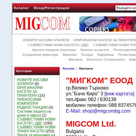
Каталог
|
Вход/Регистрация
НОВИТЕ КАСОВИ АПАРАТИ
ОРИГИНАЛНИ КАСЕТИ ЗА ПРИНТЕР
СЪВМЕСТИМИ НОВИ КАСЕТИ с ДДС
СЪВМЕСТИМИ НОВИ ТОН
Цветни лазерни принтери
Чипове за касети
Пълноцветни
Специални принтери
Факсове
Тонери
Барабани
Почиства
Мастила
Electronic Components
Изм
Каталог
:: Контакти
Категории
"МИГКОМ" ЕООД
НОВИТЕ КАСОВИ
АПАРАТИ
(6)
гр.Велико Търново
ОРИГИНАЛНИ
КАСЕТИ ЗА
ул."Бачо Киро" 3
[виж картата]
ПРИНТЕРИ
(15)
тел./факс 062 / 630138
ПРЕНОСИМИ
КОМПЮТРИ
мобилен телефон: 088 837457
РАДИОСТАНЦИИ
(4)
E-Mail: shop@migcombg.com
Системи защита на
дома и офиса
(1)
СЪВМЕСТИМИ НОВИ
MIGCOM Ltd.
КАСЕТИ с ДДС
(186)
СЪВМЕСТИМИ НОВИ
Bulgaria
ТОНЕР КАСЕТИ
(253)
Уреди за икономия на