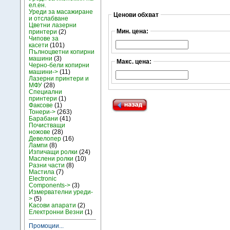
ел.ен.
Уреди за масажиране
Ценови обхват
и отслабване
Цветни лазерни
Мин. цена:
принтери
(2)
Чипове за
касети
(101)
Пълноцветни копирни
машини
(3)
Макс. цена:
Черно-бели копирни
машини->
(11)
Лазерни принтери и
МФУ
(28)
Специални
принтери
(1)
Факсове
(1)
Тонери->
(263)
Барабани
(41)
Почистващи
ножове
(28)
Девелопер
(16)
Лампи
(8)
Изпичащи ролки
(24)
Маслени ролки
(10)
Разни части
(8)
Мастила
(7)
Electronic
Components->
(3)
Измервателни уреди-
>
(5)
Kасови апарати
(2)
Електронни Везни
(1)
Промоции...