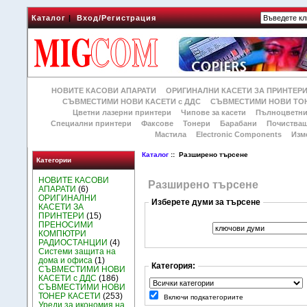
Каталог
|
Вход/Регистрация
НОВИТЕ КАСОВИ АПАРАТИ
ОРИГИНАЛНИ КАСЕТИ ЗА ПРИНТЕР
СЪВМЕСТИМИ НОВИ КАСЕТИ с ДДС
СЪВМЕСТИМИ НОВИ ТОН
Цветни лазерни принтери
Чипове за касети
Пълноцветни
Специални принтери
Факсове
Тонери
Барабани
Почиства
Мастила
Electronic Components
Изм
Каталог
:: Разширено търсене
Категории
НОВИТЕ КАСОВИ
Разширено търсене
АПАРАТИ
(6)
ОРИГИНАЛНИ
Изберете думи за търсене
КАСЕТИ ЗА
ПРИНТЕРИ
(15)
ПРЕНОСИМИ
КОМПЮТРИ
РАДИОСТАНЦИИ
(4)
Системи защита на
дома и офиса
(1)
Категория:
СЪВМЕСТИМИ НОВИ
КАСЕТИ с ДДС
(186)
СЪВМЕСТИМИ НОВИ
ТОНЕР КАСЕТИ
(253)
Включи подкатегориите
Уреди за икономия на