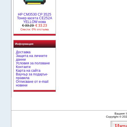
HP CM3530 CP 3525
Тонер касета CE252A
YELLOW нова
€ 33.23
€ 33.23
Спести: 0% отстъпка
Информация
Доставка
Защита на личните
данни
Условия за ползване
Контакти
Карта на сайта
Ваучър за подарък-
правила
Отписване от e-mail
новини
Вашият I
Copyright © 20